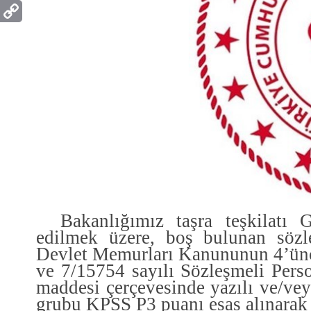
Bakanlığımız taşra
teşkilatı
G
edilmek üzere
,
boş bulunan sözleş
Devlet Memurlar
ı Kanununun 4’ün
ve 7/15754 sayılı Söz
leşmeli Perso
maddesi çerçevesinde yazılı ve/ve
grubu KPSS P3 puanı esas alınara