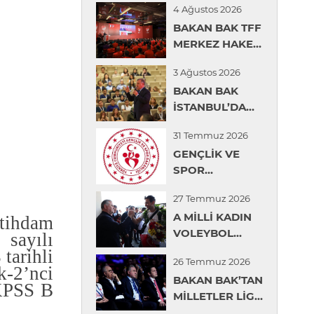
4 Ağustos 2026
BAKAN BAK TFF
MERKEZ HAKEM
KURULU YAZ
3 Ağustos 2026
SEMİNERİNDE
BAKAN BAK
KONUŞTU
İSTANBUL’DA
ÖĞRENCİLERLE
31 Temmuz 2026
BİR ARAYA
GENÇLİK VE
GELDİ
SPOR
BAKANLIĞINDAN
27 Temmuz 2026
GENÇLERİN
A MİLLİ KADIN
ÜNİVERSİTE
stihdam
VOLEYBOL
TERCİHLERİNDE
 sayılı
TAKIMI İÇİN
DİJİTAL
 tarihli
26 Temmuz 2026
KARŞILAMA
REHBERLİK
k-
2’
nci
BAKAN BAK’TAN
TÖRENİ
DESTEĞİ
KPSS B
MİLLETLER LİGİ
DÜZENLENDİ
ŞAMPİYONU A