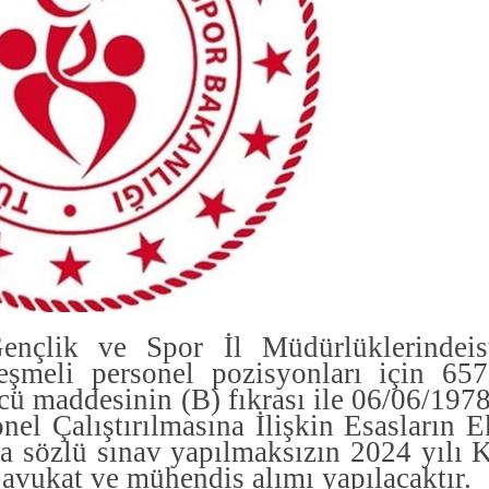
ençlik ve Spor İl Müdürlüklerinde
i
meli personel pozisyonları için 657
cü maddesinin (B
) fıkrası ile 06/06/1978
nel Çalıştırılmasına İlişkin Esasların
E
ya sözlü sınav yapılmaksızın
2024 yılı 
k
a
vukat ve mühendis
alımı yapılacaktır.