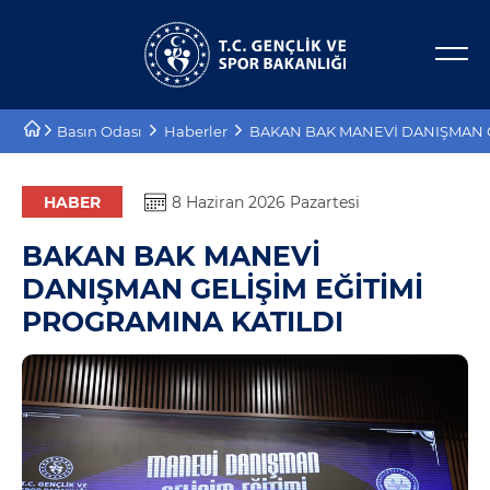
Bakan Yardımcıları
E-Hizmetler
Basın Odası
Haberler
BAKAN BAK MANEVİ DANIŞMAN G
Tarihçe
Projeler
Misyon, Vizyon
Proje Destekleri
HABER
8 Haziran 2026 Pazartesi
BAKAN BAK MANEVİ
Teşkilat Şeması
DANIŞMAN GELİŞİM EĞİTİMİ
Mevzuat
PROGRAMINA KATILDI
Kurumsal Kimlik
Planlar ve Raporlar