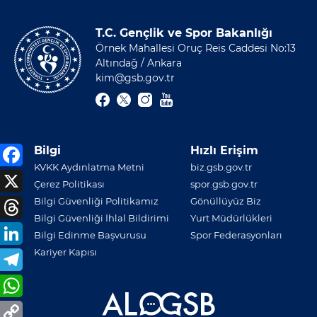
T.C. Gençlik ve Spor Bakanlığı
Örnek Mahallesi Oruç Reis Caddesi No:13
Altındağ / Ankara
kim@gsb.gov.tr
Bilgi
Hızlı Erişim
KVKK Aydınlatma Metni
biz.gsb.gov.tr
Çerez Politikası
spor.gsb.gov.tr
Bilgi Güvenliği Politikamız
Gönüllüyüz Biz
Bilgi Güvenliği İhlal Bildirimi
Yurt Müdürlükleri
Bilgi Edinme Başvurusu
Spor Federasyonları
Kariyer Kapısı