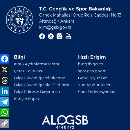
T.C. Gençlik ve Spor Bakanlığı
Örnek Mahallesi Oruç Reis Caddesi No:13
Altındağ / Ankara
kim@gsb.gov.tr
Bilgi
Hızlı Erişim
KVKK Aydınlatma Metni
biz.gsb.gov.tr
Çerez Politikası
spor.gsb.gov.tr
Bilgi Güvenliği Politikamız
Gönüllüyüz Biz
Bilgi Güvenliği İhlal Bildirimi
Yurt Müdürlükleri
Bilgi Edinme Başvurusu
Spor Federasyonları
Kariyer Kapısı