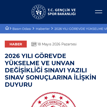
Bakan Yardımcıları
E-Hizmetler
Basın Odası
Haberler
2026 YILI GÖREVDE YÜKSELME V
Tarihçe
Projeler
Misyon, Vizyon
Proje Destekleri
HABER
18 Mayıs 2026 Pazartesi
2026 YILI GÖREVDE
Teşkilat Şeması
YÜKSELME VE UNVAN
Mevzuat
DEĞİŞİKLİĞİ SINAVI YAZILI
SINAV SONUÇLARINA İLİŞKİN
Kurumsal Kimlik
DUYURU
Planlar ve Raporlar