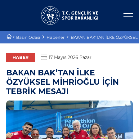
Bakan Yardımcıları
E-Hizmetler
Basın Odası
Haberler
BAKAN BAK’TAN İLKE ÖZYÜKSEL 
Tarihçe
Projeler
Misyon, Vizyon
Proje Destekleri
HABER
17 Mayıs 2026 Pazar
BAKAN BAK’TAN İLKE
Teşkilat Şeması
ÖZYÜKSEL MİHRİOĞLU İÇİN
Mevzuat
TEBRİK MESAJI
Kurumsal Kimlik
Planlar ve Raporlar