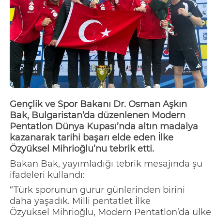
Gençlik ve Spor Bakanı Dr. Osman Aşkın
Bak, Bulgaristan’da düzenlenen Modern
Pentatlon Dünya Kupası
’nda a
ltın madalya
kazanarak tarihi başarı elde eden
İlke
Özyüksel
Mihrioğlu’nu
tebrik etti.
Bakan Bak, yayımladığı tebrik mesajında şu
ifadeleri kullandı:
“
Tü
rk sporunun gurur günlerinden birini
daha yaşadık.
Milli
pentatlet
İlke
Özyüksel
Mihrioğlu
,
Modern
Pen
tatlon’da
ülke