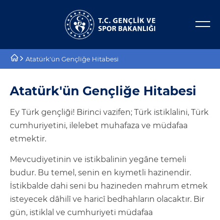
Bakan Yardımcıları
E-Hizmetler
Atatürk'ün Gençliğe Hitabesi
Tarihçe
Projeler
Atatürk'ün Gençliğe Hitabesi
Misyon, Vizyon
Proje Destekleri
Ey Türk gençliği! Birinci vazifen; Türk istiklalini, Türk
Teşkilat Şeması
cumhuriyetini, ilelebet muhafaza ve müdafaa
Mevzuat
etmektir.
Mevcudiyetinin ve istikbalinin yegâne temeli
Kurumsal Kimlik
budur. Bu temel, senin en kıymetli hazinendir.
İstikbalde dahi seni bu hazineden mahrum etmek
Planlar ve Raporlar
isteyecek dâhilî ve haricî bedhahların olacaktır. Bir
gün, istiklal ve cumhuriyeti müdafaa