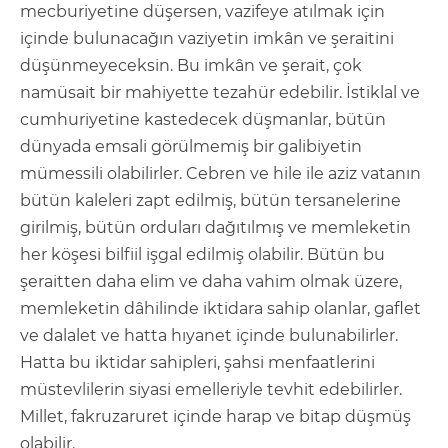
mecburiyetine düşersen, vazifeye atılmak için
içinde bulunacağın vaziyetin imkân ve şeraitini
düşünmeyeceksin. Bu imkân ve şerait, çok
namüsait bir mahiyette tezahür edebilir. İstiklal ve
cumhuriyetine kastedecek düşmanlar, bütün
dünyada emsali görülmemiş bir galibiyetin
mümessili olabilirler. Cebren ve hile ile aziz vatanın
bütün kaleleri zapt edilmiş, bütün tersanelerine
girilmiş, bütün orduları dağıtılmış ve memleketin
her köşesi bilfiil işgal edilmiş olabilir. Bütün bu
şeraitten daha elim ve daha vahim olmak üzere,
memleketin dâhilinde iktidara sahip olanlar, gaflet
ve dalalet ve hatta hıyanet içinde bulunabilirler.
Hatta bu iktidar sahipleri, şahsi menfaatlerini
müstevlilerin siyasi emelleriyle tevhit edebilirler.
Millet, fakruzaruret içinde harap ve bitap düşmüş
olabilir.