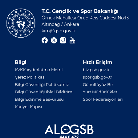
T.C. Gençlik ve Spor Bakanlığı
Örnek Mahallesi Oruç Reis Caddesi No:13
Altındağ / Ankara
kim@gsb.gov.tr
Bilgi
Hızlı Erişim
KVKK Aydınlatma Metni
biz.gsb.gov.tr
Çerez Politikası
spor.gsb.gov.tr
Bilgi Güvenliği Politikamız
Gönüllüyüz Biz
Bilgi Güvenliği İhlal Bildirimi
Yurt Müdürlükleri
Bilgi Edinme Başvurusu
Spor Federasyonları
Kariyer Kapısı