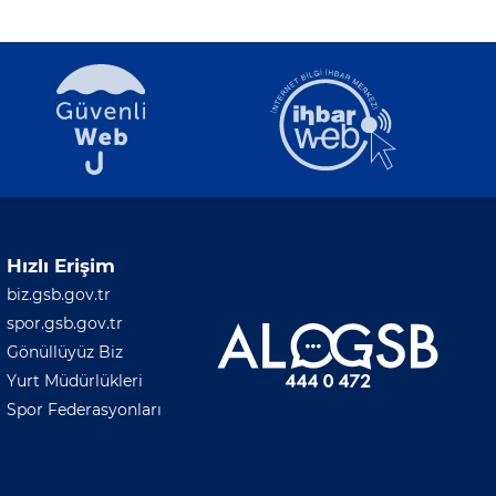
Hızlı Erişim
biz.gsb.gov.tr
spor.gsb.gov.tr
Gönüllüyüz Biz
Yurt Müdürlükleri
Spor Federasyonları