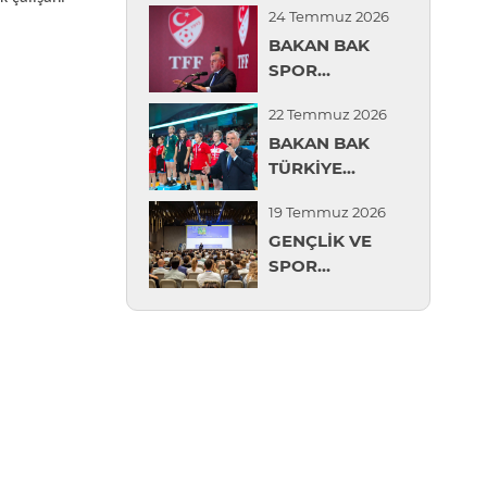
24 Temmuz 2026
MİLLİ KADIN
BAKAN BAK
VOLEYBOL
SPOR
TAKIMI’NA
GÜVENLİĞİ
TEBRİK
22 Temmuz 2026
DEĞERLENDİRME
BAKAN BAK
TOPLANTISI'NDA
TÜRKİYE
KONUŞTU
MİNİKLER
19 Temmuz 2026
GÜREŞ
GENÇLİK VE
ŞAMPİYONASI'NI
SPOR
İZLEDİ
BAKANLIĞI,
AVRUPA SPOR
PSİKOLOJİSİ
KONGRESİ'NDE
İLK KEZ RESMİ
HEYETLE
TEMSİL EDİLDİ