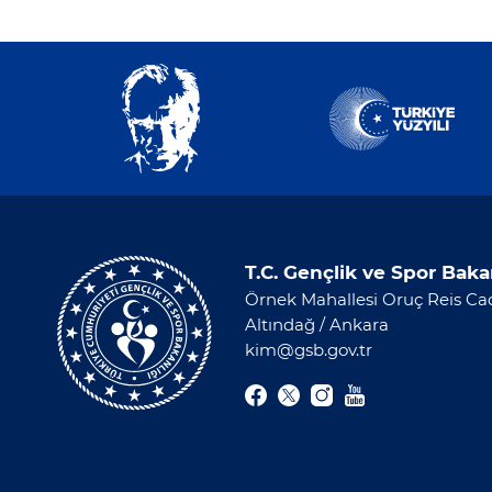
T.C. Gençlik ve Spor Baka
Örnek Mahallesi Oruç Reis Cad
Altındağ / Ankara
kim@gsb.gov.tr