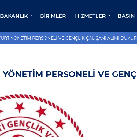
BAKANLIK
BIRIMLER
HIZMETLER
BASIN
 YURT YÖNETİM PERSONELİ VE GENÇLİK ÇALIŞANI ALIMI DUYU
T YÖNETİM PERSONELİ VE GENÇ