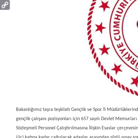
Bakanlığımız taşra teşkilatı Gençlik ve Spor İl Müdürlükleri
gençlik çalışanı pozisyonları için 657 sayılı Devlet Memurlar
Sözleşmeli Personel Çalıştırılmasına İlişkin Esaslar çerçevesi
(üç) katına kadar çağrılacak adaylar arasından sözlü sınav so