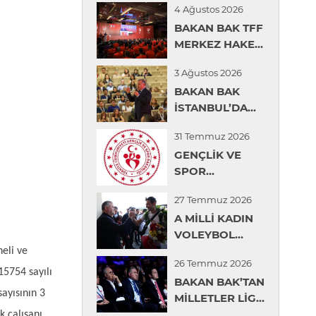
4 Ağustos 2026
BAKAN BAK TFF
MERKEZ HAKEM
KURULU YAZ
3 Ağustos 2026
SEMİNERİNDE
BAKAN BAK
KONUŞTU
İSTANBUL’DA
ÖĞRENCİLERLE
31 Temmuz 2026
BİR ARAYA
GENÇLİK VE
GELDİ
SPOR
BAKANLIĞINDAN
27 Temmuz 2026
GENÇLERİN
A MİLLİ KADIN
ÜNİVERSİTE
VOLEYBOL
TERCİHLERİNDE
TAKIMI İÇİN
eli ve
DİJİTAL
26 Temmuz 2026
KARŞILAMA
REHBERLİK
15754 sayılı
BAKAN BAK’TAN
TÖRENİ
DESTEĞİ
sayısının 3
MİLLETLER LİGİ
DÜZENLENDİ
ŞAMPİYONU A
k çalışanı