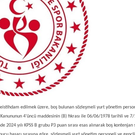
ndeistihdam edilmek üzere, boş bulunan sözleşmeli yurt yönetim person
ı Kanununun 4’üncü maddesinin (B) fıkrası ile 06/06/1978 tarihli ve 7/
nde 2024 yılı KPSS B grubu P3 puan sırası esas alınarak boş kontenjan 
nucu başarı sırasına göre, sözleşmeli yurt yönetim personeli ve gençli