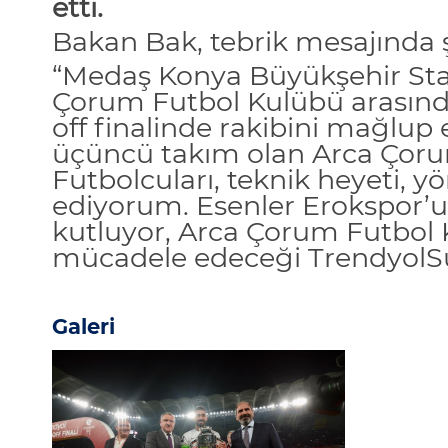
etti.
Bakan Bak, tebrik mesajında şu
“
Medaş
Konya Büyükşehir St
Çorum Futbol Kulübü arasın
off
finalinde rakibini mağlup
üçüncü takım olan Arca Çoru
Futbolcuları, teknik heyeti, yö
ediyorum. Esenler
Erokspor’u
kutluyor, Arca Çorum Futbol
mücadele edeceği
Trendyol
S
Galeri