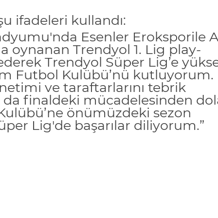
 ifadeleri kullandı:
adyumu'nda Esenler
Erokspor
ile 
da oynanan
Trendyol
1. Lig
play
-
 ederek
Trendyol
Süper Lig’e yüks
m Futbol Kulübü’nü kutluyorum.
netimi ve taraftarlarını tebrik
da finaldeki mücadelesinden dol
 Kulübü’ne önümüzdeki sezon
üper Lig'de başarılar diliyorum.”