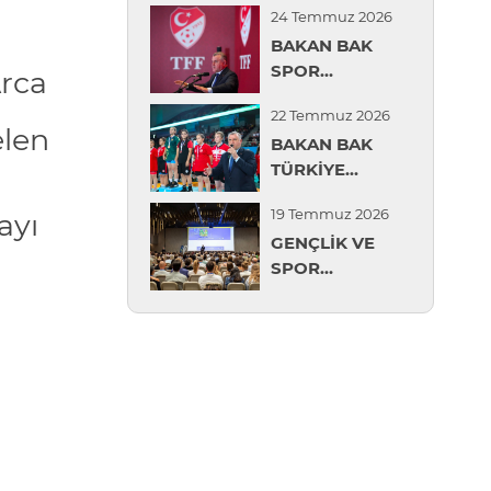
24 Temmuz 2026
MİLLİ KADIN
BAKAN BAK
VOLEYBOL
SPOR
TAKIMI’NA
Arca
GÜVENLİĞİ
TEBRİK
22 Temmuz 2026
DEĞERLENDİRME
elen
BAKAN BAK
TOPLANTISI'NDA
TÜRKİYE
KONUŞTU
MİNİKLER
19 Temmuz 2026
ayı
GÜREŞ
GENÇLİK VE
ŞAMPİYONASI'NI
SPOR
İZLEDİ
BAKANLIĞI,
AVRUPA SPOR
PSİKOLOJİSİ
KONGRESİ'NDE
İLK KEZ RESMİ
HEYETLE
TEMSİL EDİLDİ