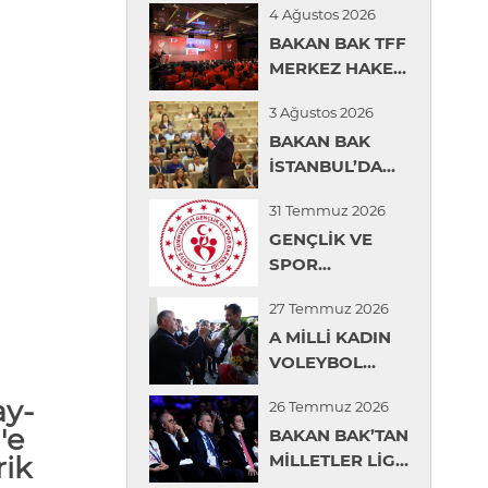
4 Ağustos 2026
BAKAN BAK TFF
MERKEZ HAKEM
KURULU YAZ
3 Ağustos 2026
SEMİNERİNDE
BAKAN BAK
KONUŞTU
İSTANBUL’DA
ÖĞRENCİLERLE
31 Temmuz 2026
BİR ARAYA
GENÇLİK VE
GELDİ
SPOR
BAKANLIĞINDAN
27 Temmuz 2026
GENÇLERİN
A MİLLİ KADIN
ÜNİVERSİTE
VOLEYBOL
TERCİHLERİNDE
TAKIMI İÇİN
DİJİTAL
ay
-
26 Temmuz 2026
KARŞILAMA
REHBERLİK
'e
BAKAN BAK’TAN
TÖRENİ
DESTEĞİ
rik
MİLLETLER LİGİ
DÜZENLENDİ
ŞAMPİYONU A