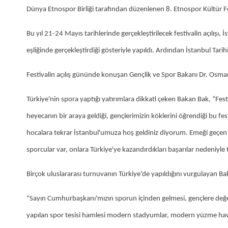
Dünya Etnospor Birliği tarafından düzenlenen 8. Etnospor Kültür Fest
Bu yıl 21-24 Mayıs tarihlerinde gerçekleştirilecek festivalin açılış
eşliğinde gerçekleştirdiği gösteriyle yapıldı. Ardından İstanbul Tar
Festivalin açılış gününde konuşan Gençlik ve Spor Bakanı Dr. Osman
Türkiye'nin spora yaptığı yatırımlara dikkati çeken Bakan Bak, “Fes
heyecanın bir araya geldiği, gençlerimizin köklerini öğrendiği bu fe
hocalara tekrar İstanbul'umuza hoş geldiniz diyorum. Emeği geçe
sporcular var, onlara Türkiye'ye kazandırdıkları başarılar nedeniyle 
Birçok uluslararası turnuvanın Türkiye'de yapıldığını vurgulayan Ba
“Sayın Cumhurbaşkanı'mızın sporun içinden gelmesi, gençlere değ
yapılan spor tesisi hamlesi modern stadyumlar, modern yüzme havuzl