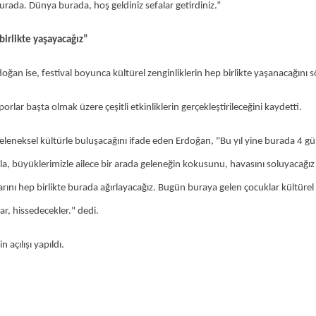
rada. Dünya burada, hoş geldiniz sefalar getirdiniz.”
birlikte yaşayacağız”
an ise, festival boyunca kültürel zenginliklerin hep birlikte yaşanacağını s
orlar başta olmak üzere çeşitli etkinliklerin gerçekleştirileceğini kaydetti.
 geleneksel kültürle buluşacağını ifade eden Erdoğan, "Bu yıl yine burada 4 
zla, büyüklerimizle ailece bir arada geleneğin kokusunu, havasını soluyacağı
larını hep birlikte burada ağırlayacağız. Bugün buraya gelen çocuklar kültürel
r, hissedecekler." dedi.
 açılışı yapıldı.