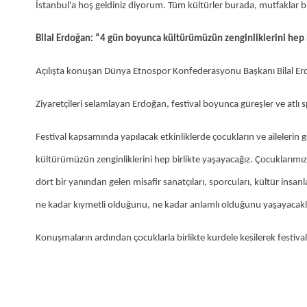
İstanbul'a hoş geldiniz diyorum. Tüm kültürler burada, mutfaklar bu
Bilal Erdoğan: “4 gün boyunca kültürümüzün zenginliklerini hep 
Açılışta konuşan Dünya Etnospor Konfederasyonu Başkanı Bilal Erdoğ
Ziyaretçileri selamlayan Erdoğan, festival boyunca güreşler ve atlı sp
Festival kapsamında yapılacak etkinliklerde çocukların ve ailelerin
kültürümüzün zenginliklerini hep birlikte yaşayacağız. Çocuklarımı
dört bir yanından gelen misafir sanatçıları, sporcuları, kültür insan
ne kadar kıymetli olduğunu, ne kadar anlamlı olduğunu yaşayacakla
Konuşmaların ardından çocuklarla birlikte kurdele kesilerek festivalin