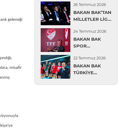
26 Temmuz 2026
KARŞILAMA
REHBERLİK
BAKAN BAK’TAN
TÖRENİ
DESTEĞİ
MİLLETLER LİGİ
DÜZENLENDİ
bank geleneği
ŞAMPİYONU A
24 Temmuz 2026
MİLLİ KADIN
BAKAN BAK
VOLEYBOL
SPOR
TAKIMI’NA
GÜVENLİĞİ
TEBRİK
22 Temmuz 2026
ındığı,
DEĞERLENDİRME
BAKAN BAK
TOPLANTISI'NDA
lara, misafir
TÜRKİYE
KONUŞTU
zanmış
MİNİKLER
GÜREŞ
ŞAMPİYONASI'NI
İZLEDİ
vizyonuyla
rkiye'ye