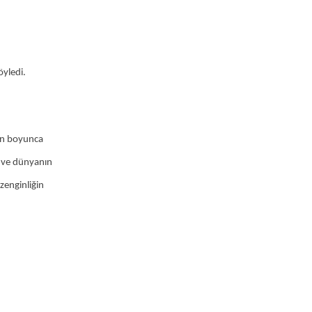
öyledi.
gün boyunca
z ve dünyanın
 zenginliğin