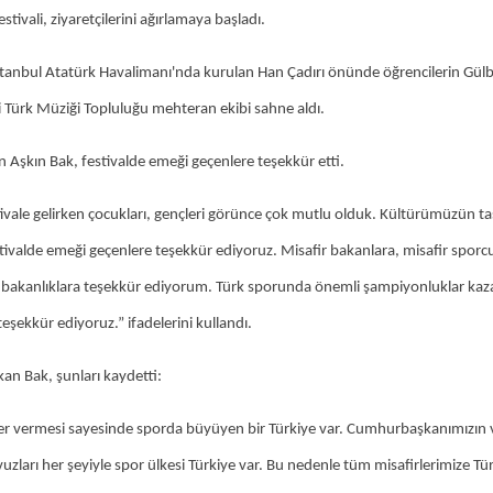
ivali, ziyaretçilerini ağırlamaya başladı.
ı, İstanbul Atatürk Havalimanı'nda kurulan Han Çadırı önünde öğrencilerin Gül
ihi Türk Müziği Topluluğu mehteran ekibi sahne aldı.
 Aşkın Bak, festivalde emeği geçenlere teşekkür etti.
tivale gelirken çocukları, gençleri görünce çok mutlu olduk. Kültürümüzün taş
stivalde emeği geçenlere teşekkür ediyoruz. Misafir bakanlara, misafir sporcu
n bakanlıklara teşekkür ediyorum. Türk sporunda önemli şampiyonluklar ka
teşekkür ediyoruz.” ifadelerini kullandı.
kan Bak, şunları kaydetti:
er vermesi sayesinde sporda büyüyen bir Türkiye var. Cumhurbaşkanımızın 
arı her şeyiyle spor ülkesi Türkiye var. Bu nedenle tüm misafirlerimize Tü