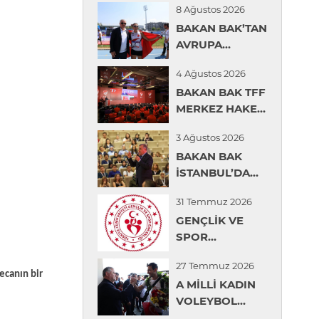
8 Ağustos 2026
BAKAN BAK’TAN
AVRUPA
ŞAMPİYONU
4 Ağustos 2026
İLKE ÖZYÜKSEL
BAKAN BAK TFF
MİHRİOĞLU
MERKEZ HAKEM
İÇİN TEBRİK
KURULU YAZ
MESAJI
3 Ağustos 2026
SEMİNERİNDE
BAKAN BAK
KONUŞTU
İSTANBUL’DA
ÖĞRENCİLERLE
31 Temmuz 2026
BİR ARAYA
GENÇLİK VE
GELDİ
SPOR
BAKANLIĞINDAN
27 Temmuz 2026
GENÇLERİN
ecanın bir
A MİLLİ KADIN
ÜNİVERSİTE
VOLEYBOL
TERCİHLERİNDE
TAKIMI İÇİN
DİJİTAL