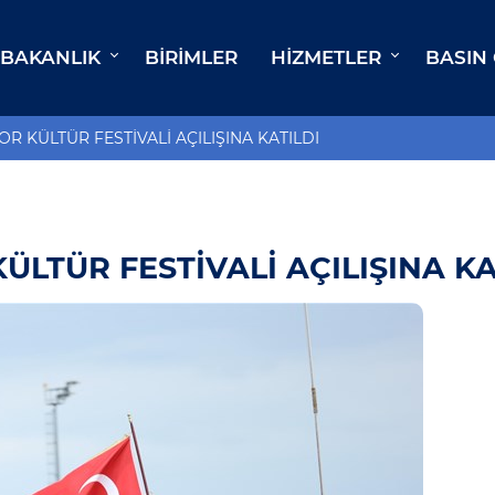
BAKANLIK
BIRIMLER
HIZMETLER
BASIN
R KÜLTÜR FESTİVALİ AÇILIŞINA KATILDI
LTÜR FESTİVALİ AÇILIŞINA KA