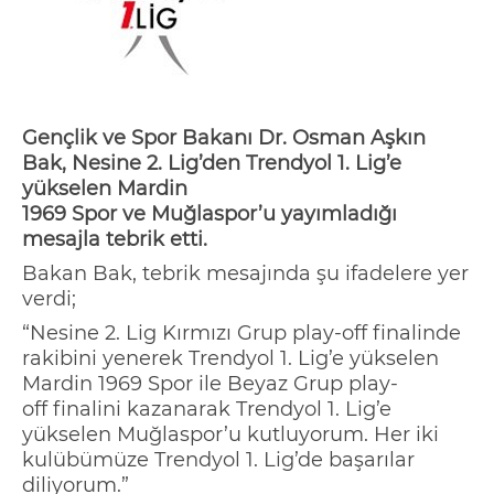
Gençlik ve Spor Bakanı Dr. Osman Aşkın
Bak, Nesine 2. Lig’den
Trendyol
1. Lig’e
yükselen Mardin
1969
Spor
ve
Muğlaspor
’u
yayımladığı
mesajla tebrik etti.
Bakan Bak, tebrik mesajında şu ifadelere yer
verdi;
“Nesine 2. Lig Kırmızı Grup
play-off
final
inde
rakibini yenerek
Trendyol
1. Lig’e yükselen
Mardin 1969
Spor
ile Beyaz Grup
play-
off
finalini kazanarak
Trendyol
1. Lig’e
yükselen
Muğlaspor’u
kutluyorum. Her iki
kulübümüze
Trendyol
1. Lig’de başarılar
diliyorum.”