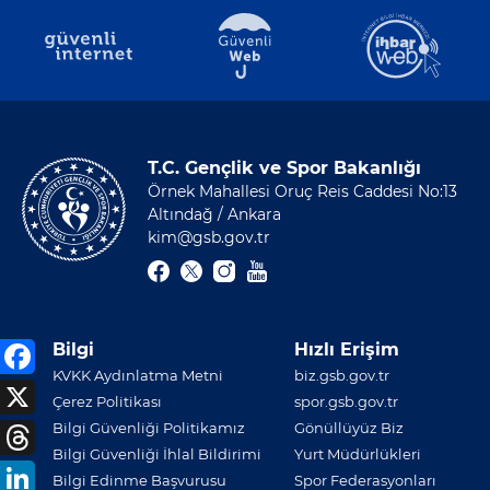
T.C. Gençlik ve Spor Bakanlığı
Örnek Mahallesi Oruç Reis Caddesi No:13
Altındağ / Ankara
kim@gsb.gov.tr
Bilgi
Hızlı Erişim
KVKK Aydınlatma Metni
biz.gsb.gov.tr
Çerez Politikası
spor.gsb.gov.tr
Bilgi Güvenliği Politikamız
Gönüllüyüz Biz
Bilgi Güvenliği İhlal Bildirimi
Yurt Müdürlükleri
Bilgi Edinme Başvurusu
Spor Federasyonları