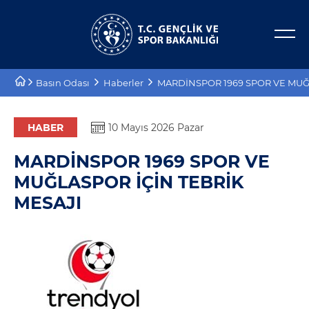
Bakan Yardımcıları
E-Hizmetler
Basın Odası
Haberler
MARDİNSPOR 1969 SPOR VE MUĞ
Tarihçe
Projeler
Misyon, Vizyon
Proje Destekleri
HABER
10 Mayıs 2026 Pazar
MARDİNSPOR 1969 SPOR VE
Teşkilat Şeması
MUĞLASPOR İÇİN TEBRİK
Mevzuat
MESAJI
Kurumsal Kimlik
Planlar ve Raporlar