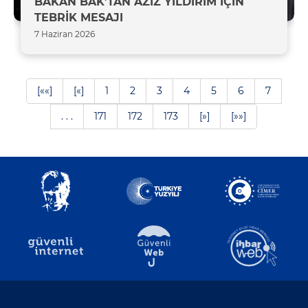
BAKAN BAK’TAN AZİZ YILDIRIM İÇİN
TEBRİK MESAJI
7 Haziran 2026
[««]
[«]
1
2
3
4
5
6
7
. . .
171
172
173
[»]
[»»]