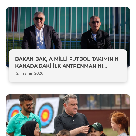
BAKAN BAK, A MİLLİ FUTBOL TAKIMININ
KANADA'DAKİ İLK ANTRENMANINI
İZLEDİ
12 Haziran 2026