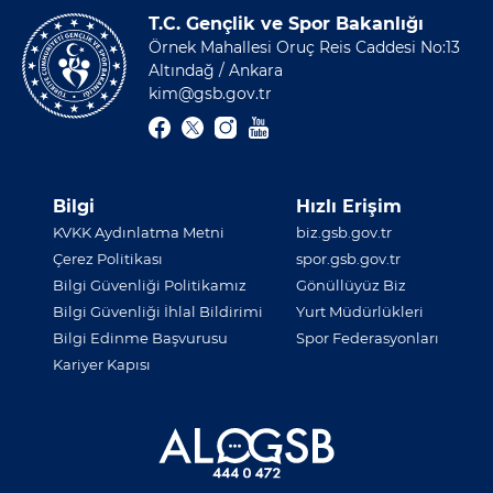
T.C. Gençlik ve Spor Bakanlığı
Örnek Mahallesi Oruç Reis Caddesi No:13
Altındağ / Ankara
kim@gsb.gov.tr
Bilgi
Hızlı Erişim
KVKK Aydınlatma Metni
biz.gsb.gov.tr
Çerez Politikası
spor.gsb.gov.tr
Bilgi Güvenliği Politikamız
Gönüllüyüz Biz
Bilgi Güvenliği İhlal Bildirimi
Yurt Müdürlükleri
Bilgi Edinme Başvurusu
Spor Federasyonları
Kariyer Kapısı