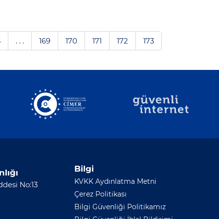
3
. . .
169
170
171
172
173
Bilgi
nlığı
KVKK Aydınlatma Metni
desi No:13
Çerez Politikası
Bilgi Güvenliği Politikamız