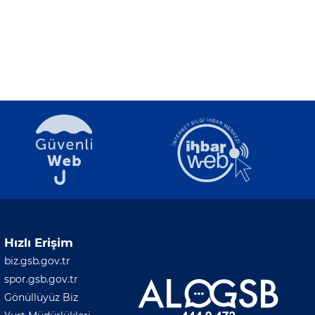
Hızlı Erişim
biz.gsb.gov.tr
spor.gsb.gov.tr
Gönüllüyüz Biz