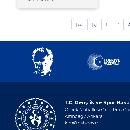
[««]
[«]
1
2
T.C. Gençlik ve Spor Baka
Örnek Mahallesi Oruç Reis Cad
Altındağ / Ankara
kim@gsb.gov.tr